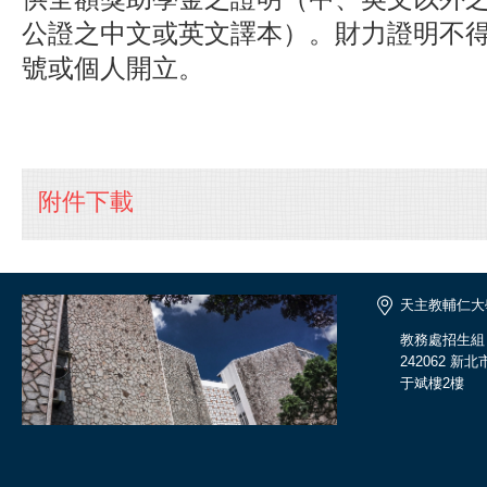
公證之中文或英文譯本）。財力證明不
號或個人開立。
附件下載
天主教輔仁大
教務處招生組
242062 新
于斌樓2樓