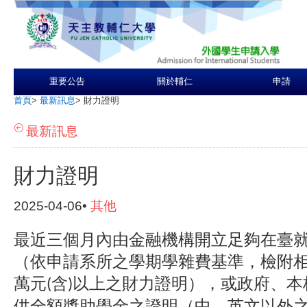
重要公告
關於輔仁
申請
首頁
>
最新訊息
>
財力證明
最新訊息
財力證明
2025-04-06•
其他
最近三個月內由金融機構開立足夠在臺
（依申請系所之學期學雜費基準，檢附
萬元
含
以上之財力證明），或政府、本
(
)
供全額獎助學金之證明（中、英文以外