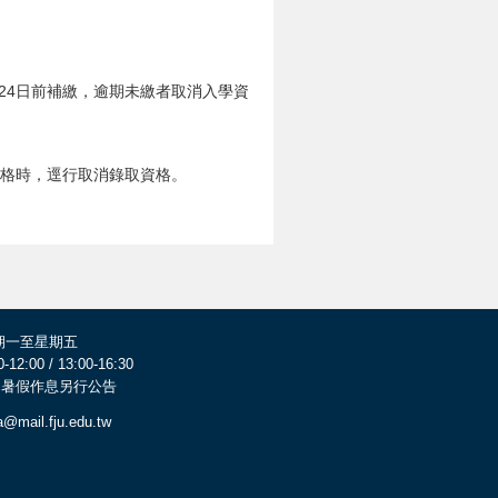
月24日前補繳，逾期未繳者取消入學資
資格時，逕行取消錄取資格。
期一至星期五
0-12:00 / 13:00-16:30
 寒暑假作息另行公告
a@mail.fju.edu.tw