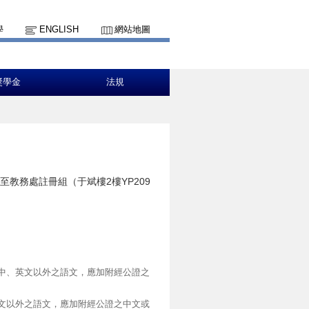
學
ENGLISH
網站地圖
獎學金
法規
教務處註冊組（于斌樓2樓YP209
中、英文以外之語文，應加附經公證之
文以外之語文，應加附經公證之中文或