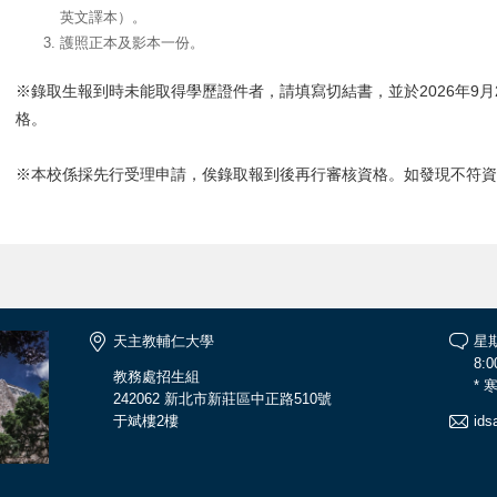
英文譯本）。
護照正本及影本一份。
※錄取生報到時未能取得學歷證件者，請填寫切結書，並於2026年9
格。
※本校係採先行受理申請，俟錄取報到後再行審核資格。如發現不符
天主教輔仁大學
星
8:0
教務處招生組
*
242062 新北市新莊區中正路510號
于斌樓2樓
ids