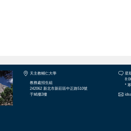
天主教輔仁大學
星
8:0
教務處招生組
*
242062 新北市新莊區中正路510號
于斌樓2樓
ids