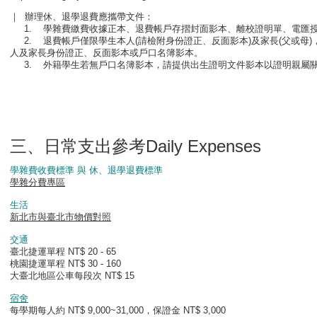
｜
辦理休、退學退費應攜帶文件：
1. 學雜費繳費收據正本、退費帳戶存摺封面影本、離校證明單、電匯
2. 退費帳戶僅限學生本人(請檢附身份證正、反面影本)及家長(父或母
人及家長身份證正、反面影本或戶口名簿影本。
3. 外籍學生若無戶口名簿影本，請提供出生證明文件影本以證明親屬
三、日常支出參考Daily Expenses
學雜費收費標準 與
休、退學退費標準
學雜分費專區
生活
新北市與臺北市物價對照
交通
臺北捷運單程 NT$ 20 - 65
桃園捷運單程 NT$ 30 - 160
大臺北地區公車每段次 NT$ 15
宿舍
每學期每人約 NT$ 9,000~31,000，保證金 NT$ 3,000