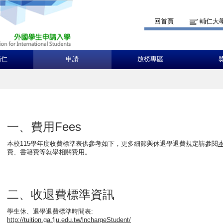
回首頁
輔仁大
輔仁
申請
放榜專區
一、費用Fees
本校115學年度收費標準表供參考如下，更多細節與休退學退費規定請參閱
費、書籍費等就學相關費用。
二、收退費標準資訊
學生休、退學退費標準時間表:
http://tuition.ga.fju.edu.tw/lnchargeStudent/