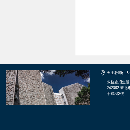
天主教輔仁大
教務處招生組
242062 新
于斌樓2樓