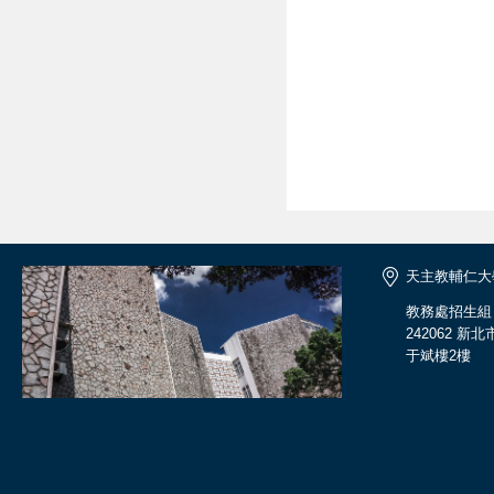
天主教輔仁大
教務處招生組
242062 新
于斌樓2樓