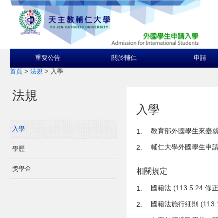
重要公告
關於輔仁
申請
首頁
>
法規
>
入學
法規
入學
入學
教育部外國學生來臺就學辦法
1.
輔仁大學外國學生申請入學
2.
學歷
獎學金
相關規定
國籍法 (113.5.24 修正
1.
國籍法施行細則 (113.1
2.