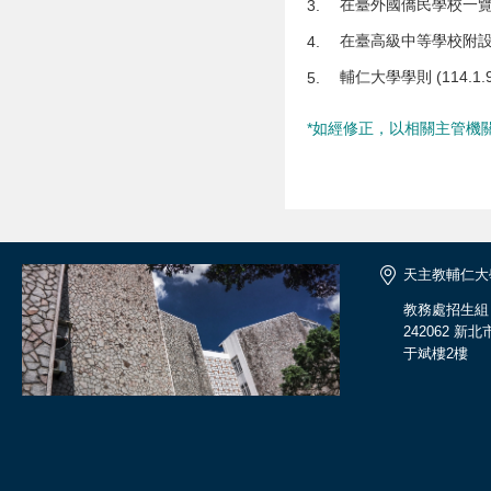
在臺外國僑民學校一覽表 (
3.
在臺高級中等學校附設之雙
4.
輔仁大學學則 (114.1.
5.
*如經修正，以相關主管機
天主教輔仁大
教務處招生組
242062 新
于斌樓2樓